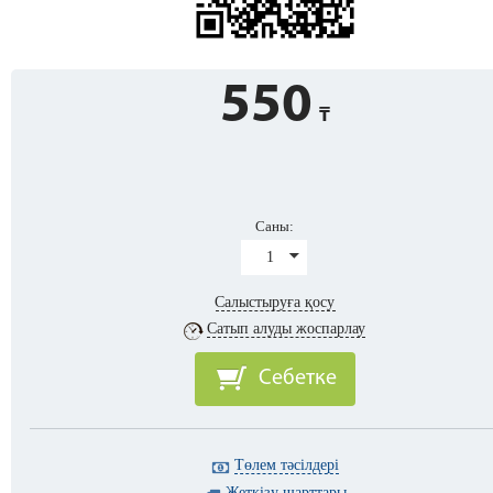
550
Саны:
1
Салыстыруға қосу
Сатып алуды жоспарлау
Себетке
Төлем тәсілдері
Жеткізу шарттары