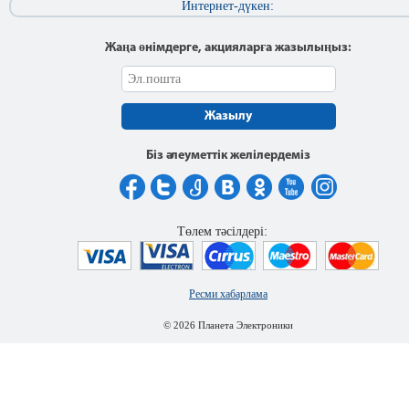
Интернет-дүкен:
Жаңа өнімдерге, акцияларға жазылыңыз:
Жазылу
Біз әлеуметтік желілердеміз
Төлем тәсілдері:
Ресми хабарлама
© 2026 Планета Электроники