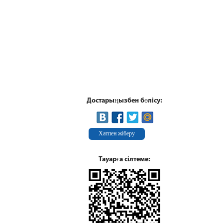
Достарыңызбен бөлісу:
Хатпен жіберу
Тауарға сілтеме: