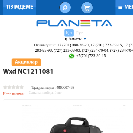
ТІЗІМДЕМЕ
МЕ
Қаз
Рус
қ. Алматы
Өтінім үшін:
+7 (701) 980-36-20, +7 (701) 723-39-15, +7 (7
293-93-93, (727) 233-03-03, (727) 234-70-04, (727) 234-70
+7(701)723-39-15
Акциялар
Wxd NC1211081
Тауардың коды : 4000007498
Сатылып қойды:
5
шт
Нет в наличии