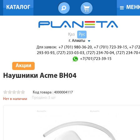
КАТАЛОГ
МЕН
Қаз
Рус
г. Алматы
Для заявок:
+7 (701) 980-36-20, +7 (701) 723-39-15, +7 (7
293-93-93, (727) 233-03-03, (727) 234-70-04, (727) 234-70
+7(701)723-39-15
Акции
Наушники Acme BH04
Код товара : 4000004117
Продано:
5
шт
Нет в наличии