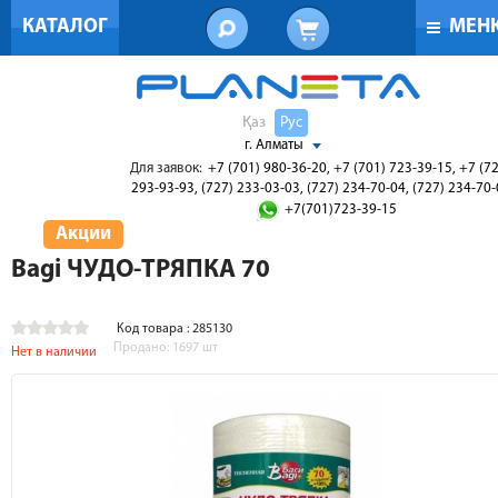
КАТАЛОГ
МЕН
Қаз
Рус
г. Алматы
Для заявок:
+7 (701) 980-36-20, +7 (701) 723-39-15, +7 (7
293-93-93, (727) 233-03-03, (727) 234-70-04, (727) 234-70
+7(701)723-39-15
Акции
Bagi ЧУДО-ТРЯПКА 70
Код товара : 285130
Продано:
1697
шт
Нет в наличии