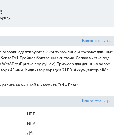
ю
купку
Наверх страницы
ие головки адаптируются к контурам лица и срезают длинные
SensoFoil. Тройная бритвенная система. Легкая чистка под
а Wet&Dry (Бритье под душем). Триммер для длинных волос.
ятора 45 мин. Индикатор зарядки 2 LED. Аккумулятор NiMh.
делите ее мышкой и нажмите Ctrl + Enter
Наверх страницы
НЕТ
NI-MH
ДА