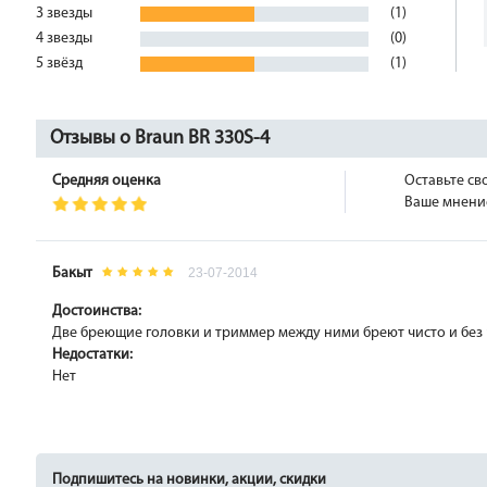
3 звезды
(1)
4 звезды
(0)
5 звёзд
(1)
Отзывы о Braun BR 330S-4
Средняя оценка
Оставьте св
Ваше мнение
Бакыт
23-07-2014
Достоинства:
Две бреющие головки и триммер между ними бреют чисто и без р
Недостатки:
Нет
Подпишитесь на новинки, акции, скидки