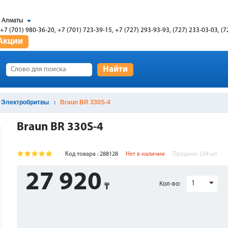
Алматы
+7 (701) 980-36-20, +7 (701) 723-39-15, +7 (727) 293-93-93, (727) 233-03-03, (7
Акции
Найти
Электробритвы
Braun BR 330S-4
Braun BR 330S-4
Код товара : 288128
Нет в наличии
Продано:
534
шт
27 920
1
Кол-во: