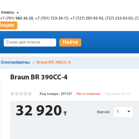
Алматы
+7 (701) 980-36-20, +7 (701) 723-39-15, +7 (727) 293-93-93, (727) 233-03-03, (7
Акции
Найти
Электробритвы
Braun BR 390CC-4
Braun BR 390CC-4
Код товара : 291167
Нет в наличии
Продано:
98
шт
32 920
1
Кол-во: