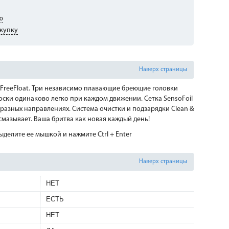
ю
купку
Наверх страницы
onFreeFloat. Три независимо плавающие бреющие головки
оски одинаково легко при каждом движении. Сетка SensoFoil
разных направлениях. Система очистки и подзарядки Clean &
мазывает. Ваша бритва как новая каждый день!
делите ее мышкой и нажмите Ctrl + Enter
Наверх страницы
НЕТ
ЕСТЬ
НЕТ