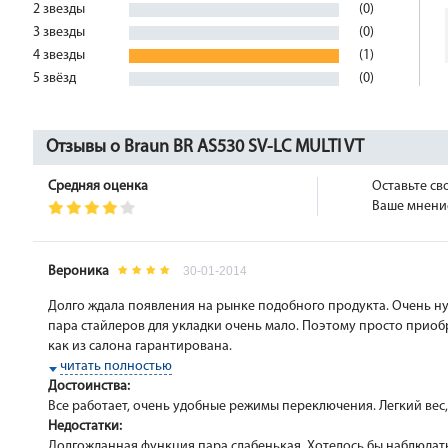
2 звезды
(0)
3 звезды
(0)
4 звезды
(1)
5 звёзд
(0)
Отзывы о Braun BR AS530 SV-LC MULTI VT
Средняя оценка
Оставьте св
Ваше мнение
Вероника
30-01-2014
Долго ждала появления на рынке подобного продукта. Очень ну
пара стайлеров для укладки очень мало. Поэтому просто приоб
как из салона гарантирована.
читать полностью
Достоинства:
Все работает, очень удобные режимы переключения. Легкий вес,
Недостатки:
Долгожданная функция пара слабенькая. Хотелось бы наблюдать