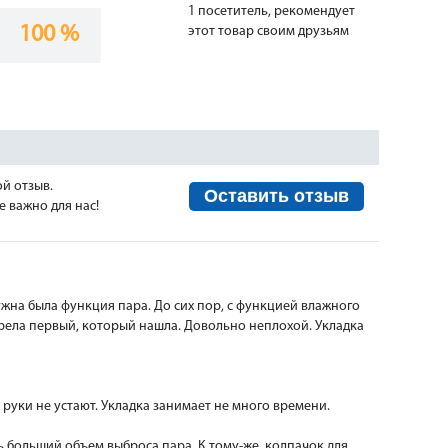
1 посетитель, рекомендует
100 %
этот товар своим друзьям
ой отзыв.
Оставить отзыв
 важно для нас!
жна была функция пара. До сих пор, с функцией влажного
рела первый, который нашла. Довольно неплохой. Укладка
 руки не устают. Укладка занимает не много времени.
 больший объем выброса пара. К тому-же, колпачок для