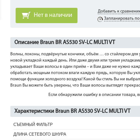
Добавить к сравнени
Нет в наличии
Запланировать по
Описание Braun BR AS530 SV-LC MULTI VT
Волны, локоны, подвёрнутые кончики, объём … со стайлером для ук
новой укладкой каждый день. Или даже двумя или тремя укладками! 
укладывает Ваши волосы в один приём – и Вам даже не нужно каж
обработать мощным потоком влаги каждую прядь, которую Вы укла
помощи функции холодного воздуха! Какой бы стиль Вы ни выбрали 
Braun Вы можете быть уверены, что Ваши волосы выглядят прекра
Если обнаружили ошибку в описании товара, вы
Характеристики Braun BR AS530 SV-LC MULTI VT
СЪЕМНЫЙ ФИЛЬТР
ДЛИНА СЕТЕВОГО ШНУРА