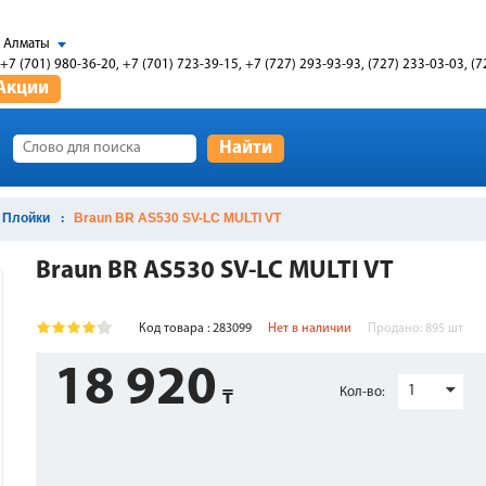
Алматы
+7 (701) 980-36-20, +7 (701) 723-39-15, +7 (727) 293-93-93, (727) 233-03-03, (7
Акции
Найти
Плойки
Braun BR AS530 SV-LC MULTI VT
Braun BR AS530 SV-LC MULTI VT
Код товара : 283099
Нет в наличии
Продано:
895
шт
18 920
1
Кол-во: