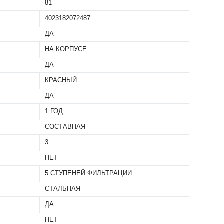
81
4023182072487
ДА
НА КОРПУСЕ
ылесосов
Для пылесосов
ДА
LTERO (2) FTN
Filtero FILTERO (2) FTN
Я УБОРКИ
18 ДЛЯ ЛАМИНАТА И
КРАСНЫЙ
РСТИ
ПАРКЕТА
ДА
1 ГОД
СОСТАВНАЯ
3
НЕТ
5 СТУПЕНЕЙ ФИЛЬТРАЦИИ
СТАЛЬНАЯ
ДА
НЕТ