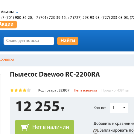
Алматы
+7 (701) 980-36-20, +7 (701) 723-39-15, +7 (727) 293-93-93, (727) 233-03-03, (7
Акции
Найти
-2200RA
Пылесос Daewoo RC-2200RA
Код товара : 283937
Нет в наличии
Продано:
4384
шт
12 255
1
Кол-во:
Добавить к сравнени
Нет в наличии
Запланировать по