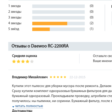
1 звезда
(0)
2 звезды
(0)
3 звезды
(0)
4 звезды
(2)
5 звёзд
(1)
Отзывы о Daewoo RC-2200RA
Средняя оценка
Оставьте св
Ваше мнение
Владимир Михайлович
22-12-2015
Купили этот пылесос для уборки мусора после ремонта. Делаем
Сразу купили комплект одноразовых бумажных фильтров для да
бумажный одноразовый. Прокладывали проводку, штробили сте
получилось: ны пылинки, ни соринки. Бумажный фильтр, после 
читать полностью
Достоинства: