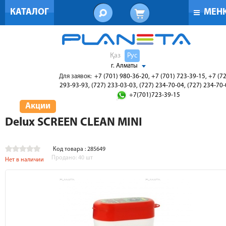
КАТАЛОГ
МЕН
Қаз
Рус
г. Алматы
Для заявок:
+7 (701) 980-36-20, +7 (701) 723-39-15, +7 (7
293-93-93, (727) 233-03-03, (727) 234-70-04, (727) 234-70
+7(701)723-39-15
Акции
Delux SCREEN CLEAN MINI
Код товара : 285649
Продано:
40
шт
Нет в наличии