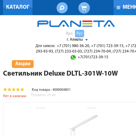
КАТАЛОГ
МЕН
Қаз
Рус
г. Алматы
Для заявок:
+7 (701) 980-36-20, +7 (701) 723-39-15, +7 (7
293-93-93, (727) 233-03-03, (727) 234-70-04, (727) 234-70
+7(701)723-39-15
Акции
Светильник Deluxe DLTL-301W-10W
Код товара : 4000004851
Продано:
25
шт
Нет в наличии