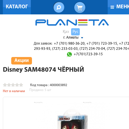
КАТАЛОГ
МЕН
Қаз
Рус
г. Алматы
Для заявок:
+7 (701) 980-36-20, +7 (701) 723-39-15, +7 (7
293-93-93, (727) 233-03-03, (727) 234-70-04, (727) 234-70
+7(701)723-39-15
Акции
Disney SAM48074 ЧЁРНЫЙ
Код товара : 4000003892
Продано:
5
шт
Нет в наличии