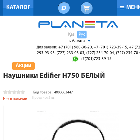
КАТАЛОГ
МЕН
Қаз
Рус
г. Алматы
Для заявок:
+7 (701) 980-36-20, +7 (701) 723-39-15, +7 (7
293-93-93, (727) 233-03-03, (727) 234-70-04, (727) 234-70
+7(701)723-39-15
Акции
Наушники Edifier H750 БЕЛЫЙ
Код товара : 4000003447
Продано:
5
шт
Нет в наличии