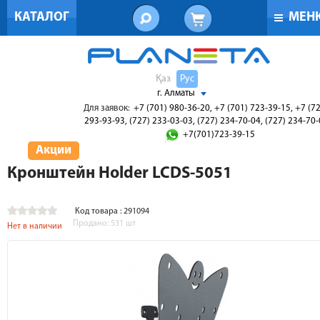
КАТАЛОГ
МЕН
Қаз
Рус
г. Алматы
Для заявок:
+7 (701) 980-36-20, +7 (701) 723-39-15, +7 (7
293-93-93, (727) 233-03-03, (727) 234-70-04, (727) 234-70
+7(701)723-39-15
Акции
Кронштейн Holder LCDS-5051
Код товара : 291094
Продано:
531
шт
Нет в наличии