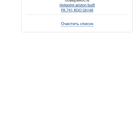
поверхность
Hotpoint-ariston built
PK 741 RQO GH HA
Очистить список