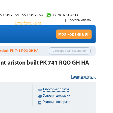
27) 234-70-04, (727) 234-70-03
+7(701)723-39-15
Способы оплаты
Вход / Регистрация
Моя корзина
(0)
ton built PK 741 RQO GH HA
0 товаров для сравнения
-ariston built PK 741 RQO GH HA
Версия для печати
Способы оплаты
Условия доставки
Условия возврата