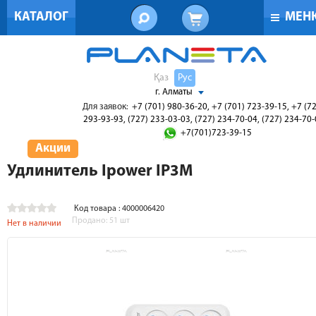
КАТАЛОГ
МЕН
Қаз
Рус
г. Алматы
Для заявок:
+7 (701) 980-36-20, +7 (701) 723-39-15, +7 (7
293-93-93, (727) 233-03-03, (727) 234-70-04, (727) 234-70
+7(701)723-39-15
Акции
Удлинитель Ipower IP3M
Код товара : 4000006420
Продано:
51
шт
Нет в наличии