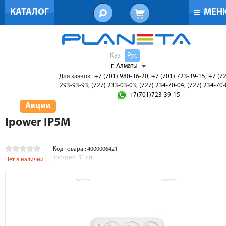
КАТАЛОГ
МЕН
Қаз
Рус
г. Алматы
Для заявок:
+7 (701) 980-36-20, +7 (701) 723-39-15, +7 (7
293-93-93, (727) 233-03-03, (727) 234-70-04, (727) 234-70
+7(701)723-39-15
Акции
Ipower IP5M
Код товара : 4000006421
Продано:
51
шт
Нет в наличии