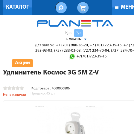
КАТАЛОГ
МЕН
Қаз
Рус
г. Алматы
Для заявок:
+7 (701) 980-36-20, +7 (701) 723-39-15, +7 (7
293-93-93, (727) 233-03-03, (727) 234-70-04, (727) 234-70
+7(701)723-39-15
Акции
Удлинитель Космос 3G 5М Z-V
Код товара : 4000006806
Продано:
45
шт
Нет в наличии