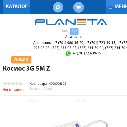
КАТАЛОГ
МЕН
Қаз
Рус
г. Алматы
Для заявок:
+7 (701) 980-36-20, +7 (701) 723-39-15, +7 (7
293-93-93, (727) 233-03-03, (727) 234-70-04, (727) 234-70
+7(701)723-39-15
Акции
Космос 3G 5М Z
Код товара : 4000006805
Продано:
38
шт
Нет в наличии