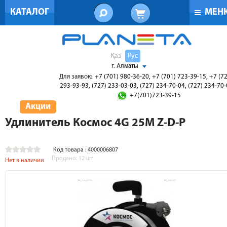
КАТАЛОГ
МЕН
Қаз
Рус
г. Алматы
Для заявок:
+7 (701) 980-36-20, +7 (701) 723-39-15, +7 (7
293-93-93, (727) 233-03-03, (727) 234-70-04, (727) 234-70
+7(701)723-39-15
Акции
Удлинитель Космос 4G 25М Z-D-P
Код товара : 4000006807
Продано:
12
шт
Нет в наличии