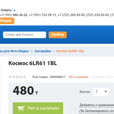
Алматы
+7 (701) 980-36-20, +7 (701) 723-39-15, +7 (727) 293-93-93, (727) 233-03-03, (7
Акции
Найти
ры для Фото-Видео
Батарейки
Космос 6LR61 1BL
Космос 6LR61 1BL
Код товара : 4000006817
Нет в наличии
Продано:
34
шт
480
1
Кол-во:
Добавить к сравнени
Нет в наличии
Запланировать по