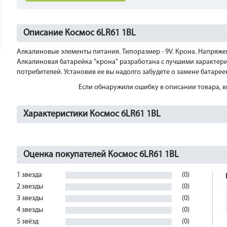
Описание Космос 6LR61 1BL
Алкалиновые элементы питания. Типоразмер - 9V. Крона. Напряжени
Алкалиновая батарейка "крона" разработана с лучшими характер
потребителей. Установив ее вы надолго забудете о замене батарее
Если обнаружили ошибку в описании товара, вы
Характеристики Космос 6LR61 1BL
Оценка покупателей Космос 6LR61 1BL
1 звезда
(0)
2 звезды
(0)
3 звезды
(0)
4 звезды
(0)
5 звёзд
(0)