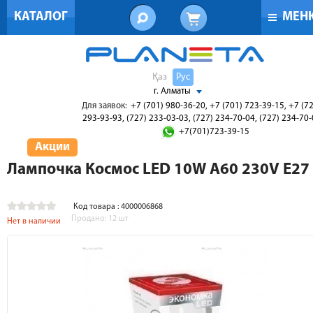
КАТАЛОГ
МЕН
Қаз
Рус
г. Алматы
Для заявок:
+7 (701) 980-36-20, +7 (701) 723-39-15, +7 (7
293-93-93, (727) 233-03-03, (727) 234-70-04, (727) 234-70
+7(701)723-39-15
Акции
Лампочка Космос LED 10W A60 230V E27
Код товара : 4000006868
Продано:
12
шт
Нет в наличии