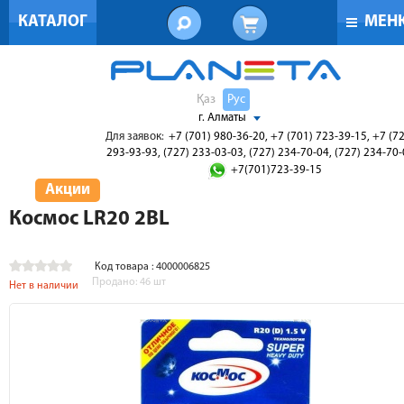
КАТАЛОГ
МЕН
Қаз
Рус
г. Алматы
Для заявок:
+7 (701) 980-36-20, +7 (701) 723-39-15, +7 (7
293-93-93, (727) 233-03-03, (727) 234-70-04, (727) 234-70
+7(701)723-39-15
Акции
Космос LR20 2BL
Код товара : 4000006825
Продано:
46
шт
Нет в наличии