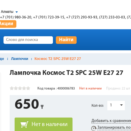
Алматы
+7 (701) 980-36-20, +7 (701) 723-39-15, +7 (727) 293-93-93, (727) 233-03-03, (7
Акции
Найти
оде
Лампочки
Космос T2 SPC 25W E27 27
Лампочка Космос T2 SPC 25W E27 27
Код товара : 4000006783
Нет в наличии
Продано:
22
шт
650
1
Кол-во:
Добавить к сравнени
Нет в наличии
Запланировать по