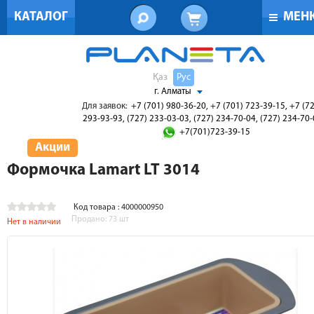
КАТАЛОГ
МЕН
Қаз
Рус
г. Алматы
Для заявок:
+7 (701) 980-36-20, +7 (701) 723-39-15, +7 (7
293-93-93, (727) 233-03-03, (727) 234-70-04, (727) 234-70
+7(701)723-39-15
Акции
Формочка Lamart LT 3014
Код товара : 4000000950
Продано:
73
шт
Нет в наличии