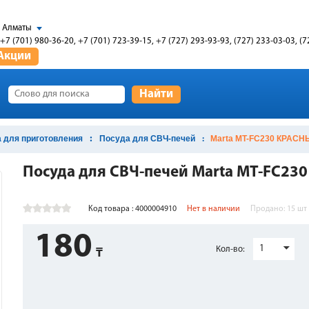
Алматы
+7 (701) 980-36-20, +7 (701) 723-39-15, +7 (727) 293-93-93, (727) 233-03-03, (7
Акции
Найти
 для приготовления
Посуда для СВЧ-печей
Marta MT-FC230 КРАС
Посуда для СВЧ-печей Marta MT-FC23
Код товара : 4000004910
Нет в наличии
Продано:
15
шт
180
1
Кол-во: