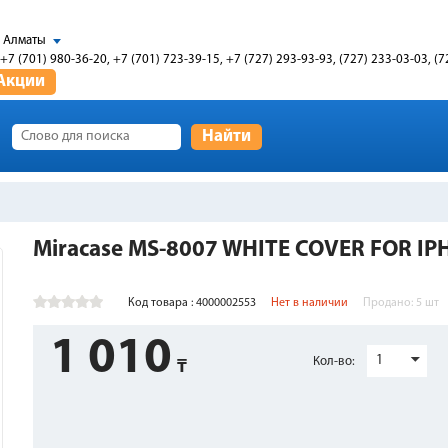
Алматы
+7 (701) 980-36-20, +7 (701) 723-39-15, +7 (727) 293-93-93, (727) 233-03-03, (7
Акции
Найти
Miracase MS-8007 WHITE COVER FOR IP
Код товара : 4000002553
Нет в наличии
Продано:
5
шт
1 010
1
Кол-во: