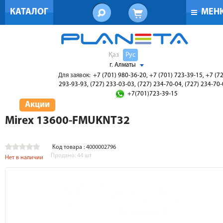
КАТАЛОГ
МЕН
Қаз
Рус
г. Алматы
Для заявок:
+7 (701) 980-36-20, +7 (701) 723-39-15, +7 (7
293-93-93, (727) 233-03-03, (727) 234-70-04, (727) 234-70
+7(701)723-39-15
Акции
Mirex 13600-FMUKNT32
Код товара : 4000002796
Продано:
44
шт
Нет в наличии