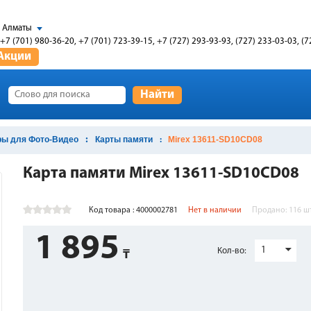
Алматы
+7 (701) 980-36-20, +7 (701) 723-39-15, +7 (727) 293-93-93, (727) 233-03-03, (7
Акции
Найти
ры для Фото-Видео
Карты памяти
Mirex 13611-SD10CD08
Карта памяти Mirex 13611-SD10CD08
Код товара : 4000002781
Нет в наличии
Продано:
116
ш
1 895
1
Кол-во: