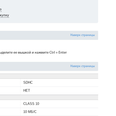
ю
купку
Наверх страницы
делите ее мышкой и нажмите Ctrl + Enter
Наверх страницы
SDHC
НЕТ
CLASS 10
10 МБ/С