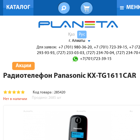
КАТАЛОГ
МЕН
Қаз
Рус
г. Алматы
Для заявок:
+7 (701) 980-36-20, +7 (701) 723-39-15, +7 (7
293-93-93, (727) 233-03-03, (727) 234-70-04, (727) 234-70
+7(701)723-39-15
Акции
Радиотелефон Panasonic KX-TG1611CAR
Код товара : 285420
Продано:
2685
шт
Нет в наличии