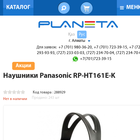
КАТАЛОГ
МЕН
Қаз
Рус
г. Алматы
Для заявок:
+7 (701) 980-36-20, +7 (701) 723-39-15, +7 (7
293-93-93, (727) 233-03-03, (727) 234-70-04, (727) 234-70
+7(701)723-39-15
Акции
Наушники Panasonic RP-HT161E-K
Код товара : 288929
Продано:
243
шт
Нет в наличии