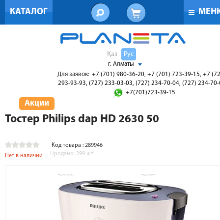
КАТАЛОГ
МЕН
Қаз
Рус
г. Алматы
Для заявок:
+7 (701) 980-36-20, +7 (701) 723-39-15, +7 (7
293-93-93, (727) 233-03-03, (727) 234-70-04, (727) 234-70
+7(701)723-39-15
Акции
Тостер Philips dap HD 2630 50
Код товара : 289946
Продано:
299
шт
Нет в наличии