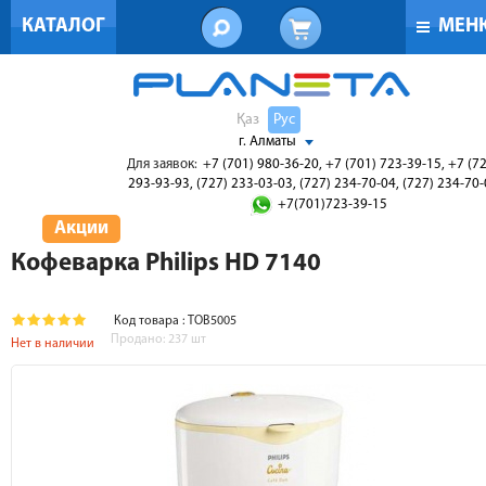
КАТАЛОГ
МЕН
Қаз
Рус
г. Алматы
Для заявок:
+7 (701) 980-36-20, +7 (701) 723-39-15, +7 (7
293-93-93, (727) 233-03-03, (727) 234-70-04, (727) 234-70
+7(701)723-39-15
Акции
Кофеварка Philips HD 7140
Код товара : ТОВ5005
Продано:
237
шт
Нет в наличии