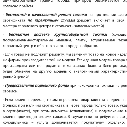
административных границ города, пригород оплачивается от
согласно прайса).
·
Бесплатный и качественный ремонт техники
на протяжении всего
сертификата
по гарантийным случаям
(ремонт включает в себя 
мастера сервисного центра и стоимость запасных частей)
·
Бесплатная доставка крупногабаритной техники
(холодил
посудомоечные/стиральные машины, плиты, встраиваемая техн
сервисный центр и обратно в черте города и обратно.
· Если товар не подлежит ремонту, мы заменим товар на новое изде
же фирмы-производителя той же модели. Если данная модель товара 
производства или не продается в магазинах Планета Электроники,
будет обменян на другую модель с аналогичными характеристи
равной ценой*.
·
Предоставление подменного фонда
при нахождении техники на рем
сервисе.
· Если клиент переехал, то мы перевезем товар клиента с адреса н
(только: при наличии сертификата, в черте города, только товар, ук
в сертификате), при этом демонтаж (отключение) и подключение т
клиент производит своими силами. В случае если потребуется съем
холодильника – услуга доплачивается покупателем отдельно.