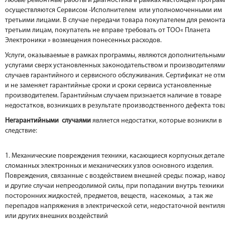
Любые ремонтные работы и диагностика в рамках настоящей програ
осуществляются Сервисом -Исполнителем или уполномоченными им
третьими лицами. В случае передачи товара покупателем для ремонт
третьим лицам, покупатель не вправе требовать от ТОО« Планета
Электроники » возмещения понесенных расходов.
Услуги, оказываемые в рамках программы, являются дополнительным
услугами сверх установленных законодательством и производителям
случаев гарантийного и сервисного обслуживания. Сертификат не от
и не заменяет гарантийные сроки и сроки сервиса установленные
производителем. Гарантийным случаем признается наличие в товаре
недостатков, возникших в результате производственного дефекта тов
Негарантийными случаями
является недостатки, которые возникли в
следствие:
1. Механические повреждения техники, касающиеся корпусных детале
сломанных электронных и механических узлов основного изделия.
Повреждения, связанные с воздействием внешней среды: пожар, наво
и другие случаи непреодолимой силы, при попадании внутрь техники
посторонних жидкостей, предметов, веществ, насекомых, а так же
перепадов напряжения в электрической сети, недостаточной вентил
или других внешних воздействий