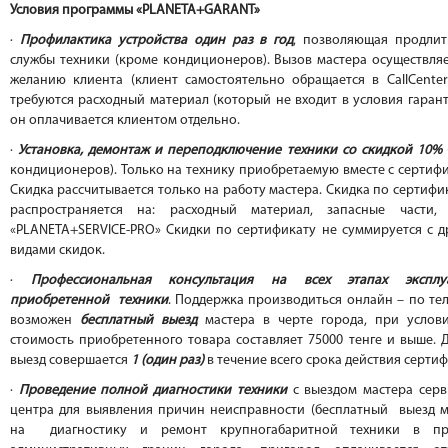
Условия программы «PLANETA+GARANT»
·
Профилактика устройства один раз в год
, позволяющая продлит
службы техники (кроме кондиционеров). Вызов мастера осуществля
желанию клиента (клиент самостоятельно обращается в СallCenter
требуются расходный материал (который не входит в условия гарант
он оплачивается клиентом отдельно.
·
Установка, демонтаж и переподключение техники со скидкой 10%
кондиционеров). Только на технику приобретаемую вместе с сертиф
Скидка рассчитывается только на работу мастера. Скидка по сертифи
распространяется на: расходный материал, запасные части, 
«PLANETA+SERVICE-PRO» Скидки по сертификату не суммируется с д
видами скидок.
·
Профессиональная консультация на всех этапах эксплу
приобретенной техники
. Поддержка производиться онлайн – по те
возможен
бесплатный выезд
мастера в черте города, при услови
стоимость приобретенного товара составляет 75000 тенге и выше.
выезд совершается
1 (один раз)
в течение всего срока действия сертиф
·
Проведение полной диагностики техники
с выездом мастера серв
центра для выявления причин неисправности (бесплатный выезд м
на диагностику и ремонт крупногабаритной техники в пр