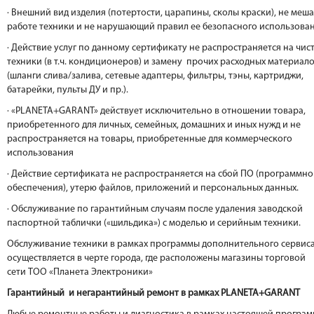
· Внешний вид изделия (потертости, царапины, сколы краски), не ме
работе техники и не нарушающий правил ее безопасного использова
· Действие услуг по данному сертификату не распространяется на чис
техники (в т.ч. кондиционеров) и замену прочих расходных материал
(шланги слива/залива, сетевые адаптеры, фильтры, тэны, картриджи,
батарейки, пульты ДУ и пр.).
· «PLANETA+GARANT» действует исключительно в отношении товара,
приобретенного для личных, семейных, домашних и иных нужд и не
распространяется на товары, приобретенные для коммерческого
использования
· Действие сертификата не распространяется на сбой ПО (программно
обеспечения), утерю файлов, приложений и персональных данных.
· Обслуживание по гарантийным случаям после удаления заводской
паспортной таблички («шильдика») с моделью и серийным техники.
Обслуживание техники в рамках программы дополнительного сервис
осуществляется в черте города, где расположены магазины торговой
сети ТОО «Планета Электроники»
Гарантийный и негарантийный ремонт в рамках PLANETA+GARANT