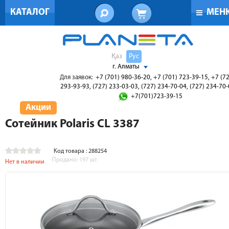
КАТАЛОГ
МЕН
Қаз
Рус
г. Алматы
Для заявок:
+7 (701) 980-36-20, +7 (701) 723-39-15, +7 (7
293-93-93, (727) 233-03-03, (727) 234-70-04, (727) 234-70
+7(701)723-39-15
Акции
Сотейник Polaris CL 3387
Код товара : 288254
Продано:
197
шт
Нет в наличии