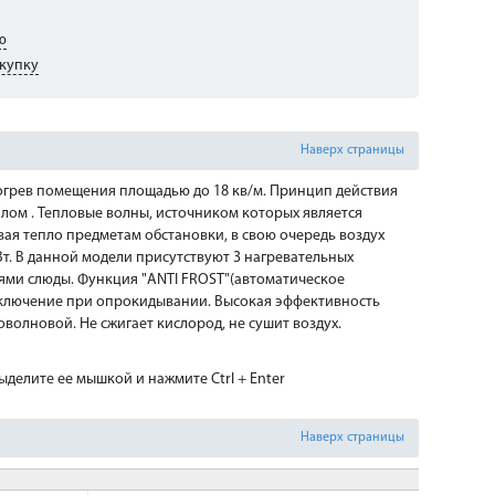
ю
купку
Наверх страницы
огрев помещения площадью до 18 кв/м. Принцип действия
лом . Тепловые волны, источником которых является
ая тепло предметам обстановки, в свою очередь воздух
Вт. В данной модели присутствуют 3 нагревательных
оями слюды. Функция "ANTI FROST"(автоматическое
тключение при опрокидывании. Высокая эффективность
волновой. Не сжигает кислород, не сушит воздух.
делите ее мышкой и нажмите Ctrl + Enter
Наверх страницы