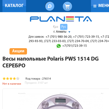
КАТАЛОГ
МЕН
Қаз
Рус
г. Алматы
Для заявок:
+7 (701) 980-36-20, +7 (701) 723-39-15, +7 (7
293-93-93, (727) 233-03-03, (727) 234-70-04, (727) 234-70
+7(701)723-39-15
Акции
Весы напольные Polaris PWS 1514 DG
СЕРЕБРО
Код товара : 276514
Продано:
3107
шт
Нет в наличии