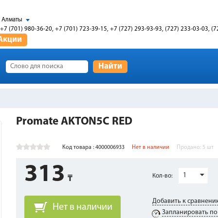
Алматы
+7 (701) 980-36-20, +7 (701) 723-39-15, +7 (727) 293-93-93, (727) 233-03-03, (7
Акции
Найти
Promate AKTON5C RED
Код товара : 4000006933
Нет в наличии
Продано:
5
шт
313
1
Кол-во:
Добавить к сравнени
Нет в наличии
Запланировать по