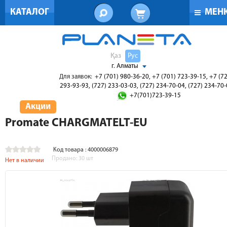
КАТАЛОГ
МЕН
Қаз
Рус
г. Алматы
Для заявок:
+7 (701) 980-36-20, +7 (701) 723-39-15, +7 (7
293-93-93, (727) 233-03-03, (727) 234-70-04, (727) 234-70
+7(701)723-39-15
Акции
Promate CHARGMATELT-EU
Код товара : 4000006879
Продано:
30
шт
Нет в наличии