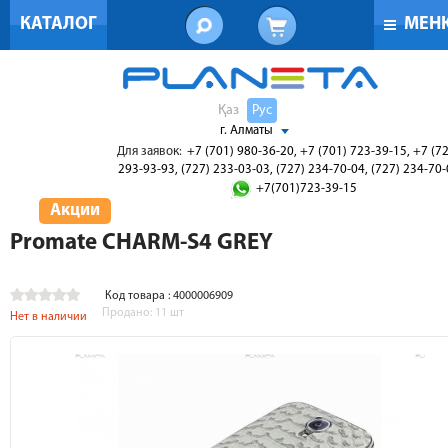
КАТАЛОГ
МЕН
Қаз
Рус
г. Алматы
Для заявок:
+7 (701) 980-36-20, +7 (701) 723-39-15, +7 (7
293-93-93, (727) 233-03-03, (727) 234-70-04, (727) 234-70
+7(701)723-39-15
Акции
Promate CHARM-S4 GREY
Код товара : 4000006909
Продано:
11
шт
Нет в наличии