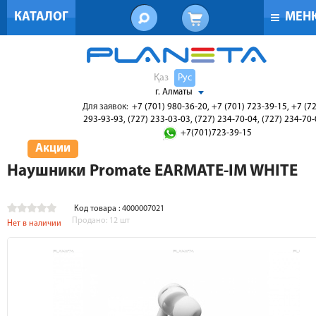
КАТАЛОГ
МЕН
Қаз
Рус
г. Алматы
Для заявок:
+7 (701) 980-36-20, +7 (701) 723-39-15, +7 (7
293-93-93, (727) 233-03-03, (727) 234-70-04, (727) 234-70
+7(701)723-39-15
Акции
Наушники Promate EARMATE-IM WHITE
Код товара : 4000007021
Продано:
12
шт
Нет в наличии