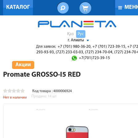
КАТАЛОГ
МЕН
Қаз
Рус
г. Алматы
Для заявок:
+7 (701) 980-36-20, +7 (701) 723-39-15, +7 (7
293-93-93, (727) 233-03-03, (727) 234-70-04, (727) 234-70
+7(701)723-39-15
Акции
Promate GROSSO-I5 RED
Код товара : 4000006924
Продано:
14
шт
Нет в наличии