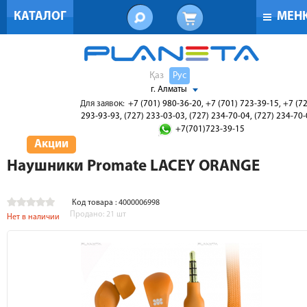
КАТАЛОГ
МЕН
Қаз
Рус
г. Алматы
Для заявок:
+7 (701) 980-36-20, +7 (701) 723-39-15, +7 (7
293-93-93, (727) 233-03-03, (727) 234-70-04, (727) 234-70
+7(701)723-39-15
Акции
Наушники Promate LACEY ORANGE
Код товара : 4000006998
Продано:
21
шт
Нет в наличии