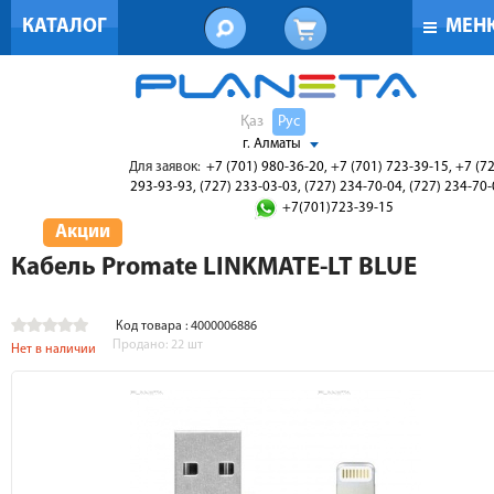
КАТАЛОГ
МЕН
Қаз
Рус
г. Алматы
Для заявок:
+7 (701) 980-36-20, +7 (701) 723-39-15, +7 (7
293-93-93, (727) 233-03-03, (727) 234-70-04, (727) 234-70
+7(701)723-39-15
Акции
Кабель Promate LINKMATE-LT BLUE
Код товара : 4000006886
Продано:
22
шт
Нет в наличии