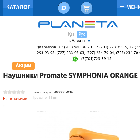
КАТАЛОГ
МЕН
Қаз
Рус
г. Алматы
Для заявок:
+7 (701) 980-36-20, +7 (701) 723-39-15, +7 (7
293-93-93, (727) 233-03-03, (727) 234-70-04, (727) 234-70
+7(701)723-39-15
Акции
Наушники Promate SYMPHONIA ORANGE
Код товара : 4000007036
Продано:
11
шт
Нет в наличии