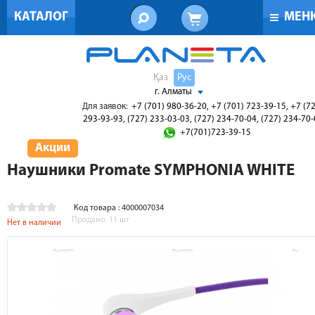
КАТАЛОГ
МЕН
Қаз
Рус
г. Алматы
Для заявок:
+7 (701) 980-36-20, +7 (701) 723-39-15, +7 (7
293-93-93, (727) 233-03-03, (727) 234-70-04, (727) 234-70
+7(701)723-39-15
Акции
Наушники Promate SYMPHONIA WHITE
Код товара : 4000007034
Продано:
11
шт
Нет в наличии