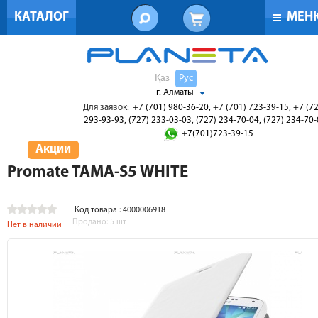
КАТАЛОГ
МЕН
Қаз
Рус
г. Алматы
Для заявок:
+7 (701) 980-36-20, +7 (701) 723-39-15, +7 (7
293-93-93, (727) 233-03-03, (727) 234-70-04, (727) 234-70
+7(701)723-39-15
Акции
Promate TAMA-S5 WHITE
Код товара : 4000006918
Продано:
5
шт
Нет в наличии