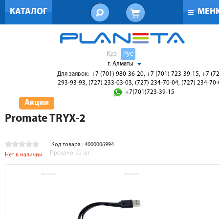
КАТАЛОГ
МЕН
Қаз
Рус
г. Алматы
Для заявок:
+7 (701) 980-36-20, +7 (701) 723-39-15, +7 (7
293-93-93, (727) 233-03-03, (727) 234-70-04, (727) 234-70
+7(701)723-39-15
Акции
Promate TRYX-2
Код товара : 4000006994
Продано:
22
шт
Нет в наличии