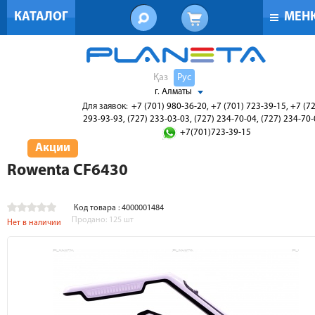
КАТАЛОГ
МЕН
Қаз
Рус
г. Алматы
Для заявок:
+7 (701) 980-36-20, +7 (701) 723-39-15, +7 (7
293-93-93, (727) 233-03-03, (727) 234-70-04, (727) 234-70
+7(701)723-39-15
Акции
Rowenta CF6430
Код товара : 4000001484
Продано:
125
шт
Нет в наличии