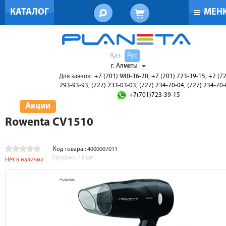
КАТАЛОГ
МЕН
Қаз
Рус
г. Алматы
Для заявок:
+7 (701) 980-36-20, +7 (701) 723-39-15, +7 (7
293-93-93, (727) 233-03-03, (727) 234-70-04, (727) 234-70
+7(701)723-39-15
Акции
Rowenta CV1510
Код товара : 4000007011
Продано:
18
шт
Нет в наличии