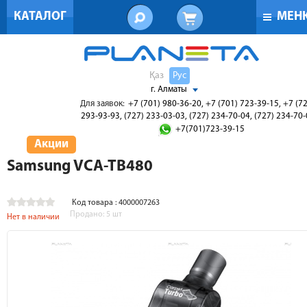
КАТАЛОГ
МЕН
Қаз
Рус
г. Алматы
Для заявок:
+7 (701) 980-36-20, +7 (701) 723-39-15, +7 (7
293-93-93, (727) 233-03-03, (727) 234-70-04, (727) 234-70
+7(701)723-39-15
Акции
Samsung VCA-TB480
Код товара : 4000007263
Продано:
5
шт
Нет в наличии