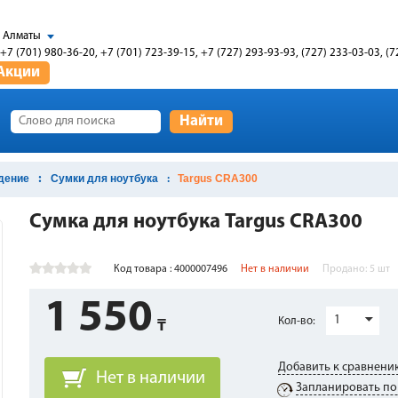
Алматы
+7 (701) 980-36-20, +7 (701) 723-39-15, +7 (727) 293-93-93, (727) 233-03-03, (7
Акции
Найти
дение
Сумки для ноутбука
Targus CRA300
Сумка для ноутбука Targus CRA300
Код товара : 4000007496
Нет в наличии
Продано:
5
шт
1 550
1
Кол-во:
Добавить к сравнени
Нет в наличии
Запланировать по