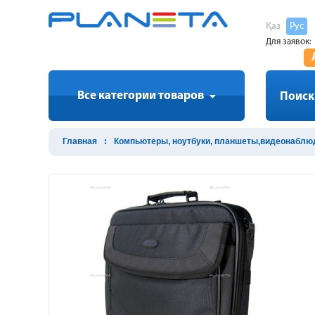
Қаз
Рус
Для заявок:
Все категории товаров
Поиск
Главная
Компьютеры, ноутбуки, планшеты,видеонаблю